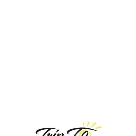
Loa
din
g...