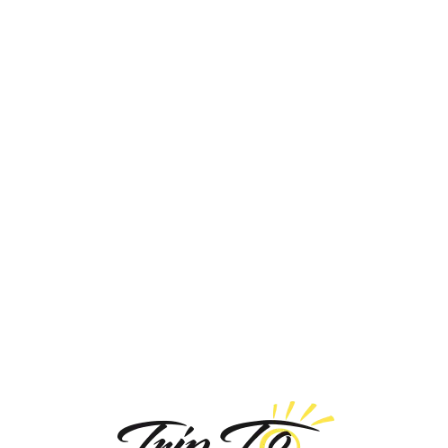
Loa
din
g...