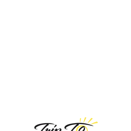
Loa
din
g...