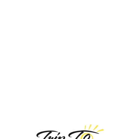
Loa
din
g...