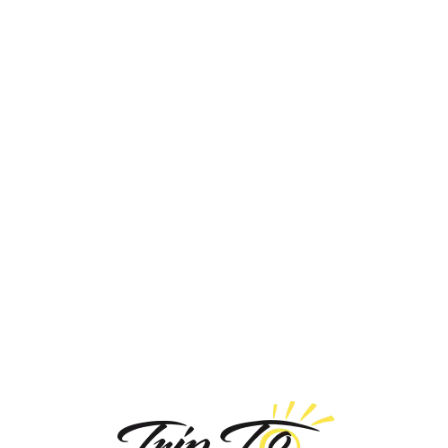
Loa
din
g...