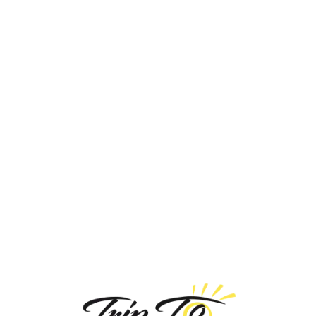
Loa
din
g...