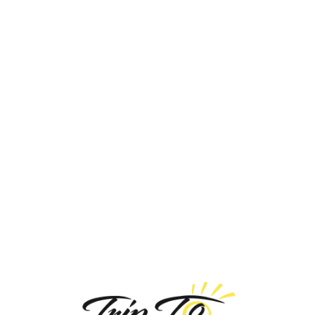
Loa
din
g...