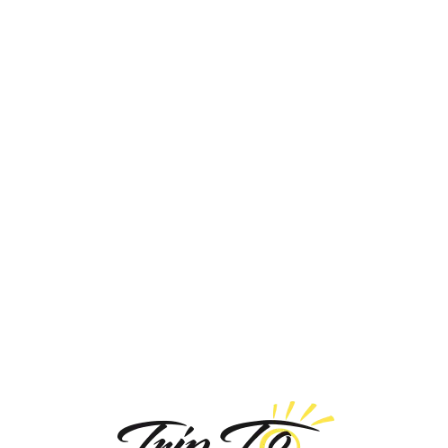
Loa
din
g...